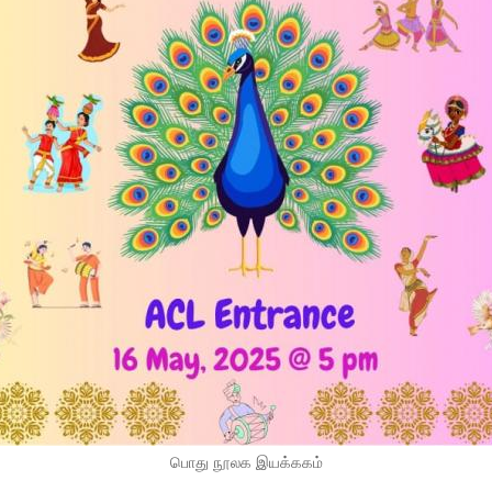
பொது நூலக இயக்ககம்