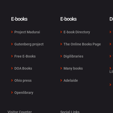
E-books
E-books
D
Project Madurai
E-book Directory
Gutenberg project
The Online Books Page
Free E-Books
Digilibraries
DOA Books
Many books
Li
Ohio press
Adelaide
Openlibrary
Visitor Counter
Social Links