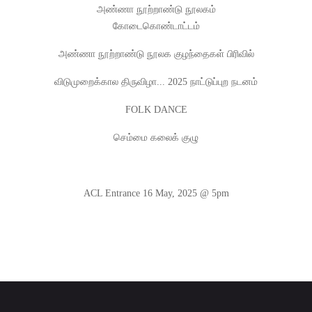
அண்ணா நூற்றாண்டு நூலகம்
கோடைகொண்டாட்டம்
அண்ணா நூற்றாண்டு நூலக குழந்தைகள் பிரிவில்
விடுமுறைக்கால திருவிழா... 2025 நாட்டுப்புற நடனம்
FOLK DANCE
செம்மை கலைக் குழு
ACL Entrance 16 May, 2025 @ 5pm