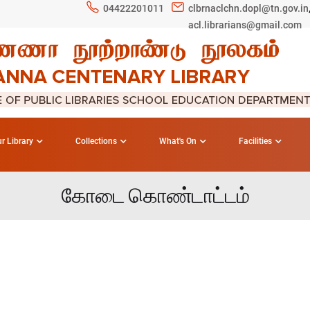
04422201011
clbrnaclchn.dopl@tn.gov.in
acl.librarians@gmail.com
r Library
Collections
What's On
Facilities
கோடை கொண்டாட்டம்