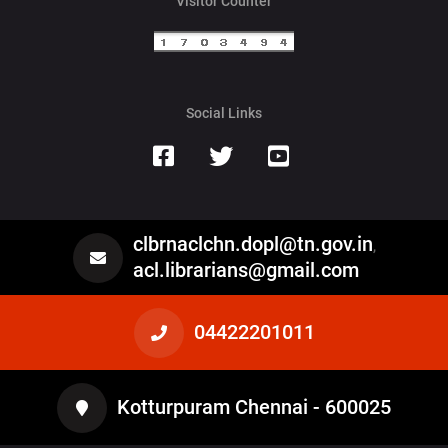
Visitor Counter
Social Links
clbrnaclchn.dopl@tn.gov.in
,
acl.librarians@gmail.com
04422201011
Kotturpuram Chennai - 600025