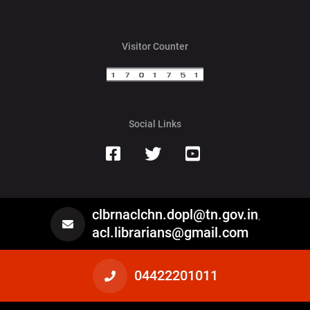
Visitor Counter
Social Links
clbrnaclchn.dopl@tn.gov.in
,
acl.librarians@gmail.com
04422201011