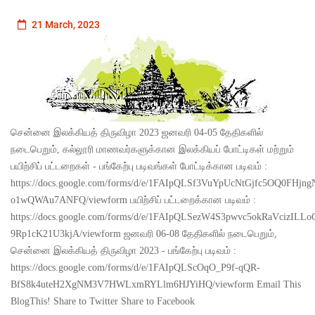
21 March, 2023
சென்னை இலக்கியத் திருவிழா 2023 ஜனவரி 04-05 தேதிகளில்
நடைபெறும், கல்லூரி மாணவர்களுக்கான இலக்கியப் போட்டிகள் மற்றும்
பயிற்சிப் பட்டறைகள் - பங்கேற்பு படிவங்கள் போட்டிக்கான படிவம் :
https://docs.google.com/forms/d/e/1FAIpQLSf3VuYpUcNtGjfc5OQ0FH
o1wQWAu7ANFQ/viewform பயிற்சிப் பட்டறைக்கான படிவம் :
https://docs.google.com/forms/d/e/1FAIpQLSezW4S3pwvc5okRaVcizILL
9Rp1cK21U3kjA/viewform ஜனவரி 06-08 தேதிகளில் நடைபெறும்,
சென்னை இலக்கியத் திருவிழா 2023 - பங்கேற்பு படிவம் :
https://docs.google.com/forms/d/e/1FAIpQLScOqO_P9f-qQR-
BfS8k4uteH2XgNM3V7HWLxmRYLlm6HJYiHQ/viewform Email This
BlogThis! Share to Twitter Share to Facebook